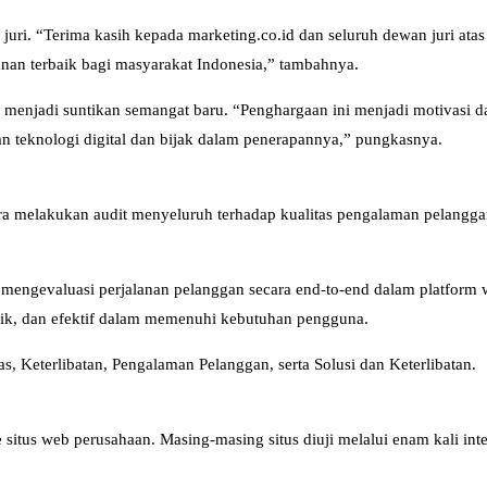
uri. “Terima kasih kepada marketing.co.id dan seluruh dewan juri at
nan terbaik bagi masyarakat Indonesia,” tambahnya.
 menjadi suntikan semangat baru. “Penghargaan ini menjadi motivasi da
teknologi digital dan bijak dalam penerapannya,” pungkasnya.
ra melakukan audit menyeluruh terhadap kualitas pengalaman pelanggan 
mengevaluasi perjalanan pelanggan secara end-to-end dalam platform
ik, dan efektif dalam memenuhi kebutuhan pengguna.
s, Keterlibatan, Pengalaman Pelanggan, serta Solusi dan Keterlibatan.
itus web perusahaan. Masing-masing situs diuji melalui enam kali intera