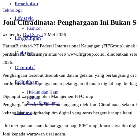
Kesehatan
Teknologi
Lifestyle
Joni Citradinata: Penghargaan Ini Bukan S
Fashion
written by
Dwi Sarya
3 Mei 2026
Lingkungan
HarianBisnis.id-PT Federal Internasional Keuangan (FIFGroup), anak
Olahraga
perusahaan, khususnya situs web www.fifgroup.co.id, dinobatkan se
2026.
Otomotif
Penghargaan tersebut diserahkan dalam gelaran yang berlangsung di H
Polhukham
barometer kualitas pengalaman pelanggan di ranah digital bagi berba
Hukum dan Ham
Dijemput Langsung oleh Manajemen FIFGroup
Politik
Suara Konsumen
Penghargaan tersebut diterima langsung oleh Joni Citradinata, selak
Teknologi
kebanggaannya terhadap tim digital yang terus bergerak tanpa henti.
“Ini merupakan suatu kebanggaan bagi FIFGroup, khususnya tim digit
Joni kepada wartawan usai acara.