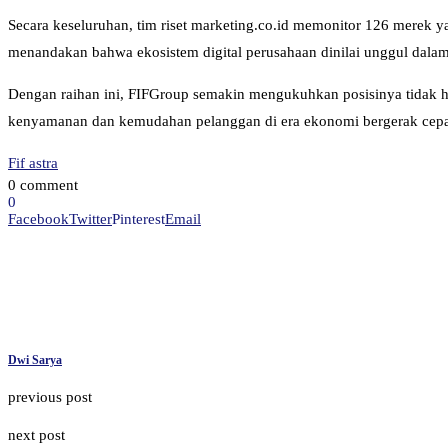
Secara keseluruhan, tim riset marketing.co.id memonitor 126 merek y
menandakan bahwa ekosistem digital perusahaan dinilai unggul dal
Dengan raihan ini, FIFGroup semakin mengukuhkan posisinya tidak han
kenyamanan dan kemudahan pelanggan di era ekonomi bergerak cepa
Fif astra
0 comment
0
Facebook
Twitter
Pinterest
Email
Dwi Sarya
previous post
next post