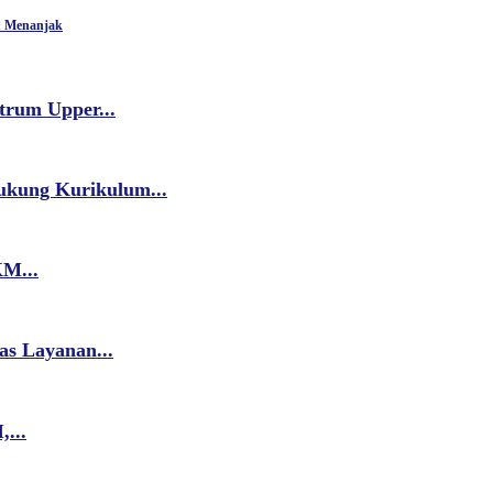
n Menanjak
trum Upper...
ukung Kurikulum...
M...
as Layanan...
...