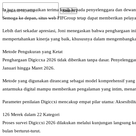
Ia juga menyampaikan terima kasih kepada penyelenggara dan dewan j
Semoga ke depan, situs web FIFGroup tetap dapat memberikan pelaya
Lebih dari sekadar apresiasi, Joni menegaskan bahwa penghargaan ini
mempertahankan kinerja yang baik, khususnya dalam mengembangkan 
Metode Pengukuran yang Ketat
Penghargaan Digiccxa 2026 tidak diberikan tanpa dasar. Penyelengga
Januari hingga Maret 2026.
Metode yang digunakan dirancang sebagai model komprehensif yang 
antarmuka digital mampu memberikan pengalaman yang intim, menar
Parameter penilaian Digiccxi mencakup empat pilar utama: Aksesibilita
126 Merek dalam 22 Kategori
Proses survei Digiccxi 2026 dilakukan melalui kunjungan langsung ke s
bulan berturut-turut.