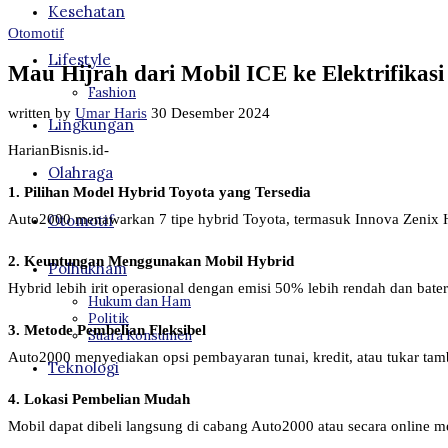
Kesehatan
Otomotif
Lifestyle
Mau Hijrah dari Mobil ICE ke Elektrifikas
Fashion
written by
Umar Haris
30 Desember 2024
Lingkungan
HarianBisnis.id-
Olahraga
1. Pilihan Model Hybrid Toyota yang Tersedia
Otomotif
Auto2000 menawarkan 7 tipe hybrid Toyota, termasuk Innova Zenix
2. Keuntungan Menggunakan Mobil Hybrid
Polhukham
Hybrid lebih irit operasional dengan emisi 50% lebih rendah dan batera
Hukum dan Ham
Politik
3. Metode Pembelian Fleksibel
Suara Konsumen
Auto2000 menyediakan opsi pembayaran tunai, kredit, atau tukar ta
Teknologi
4. Lokasi Pembelian Mudah
Mobil dapat dibeli langsung di cabang Auto2000 atau secara online m