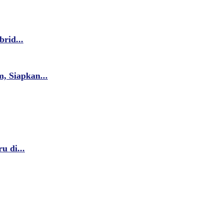
rid...
 Siapkan...
u di...