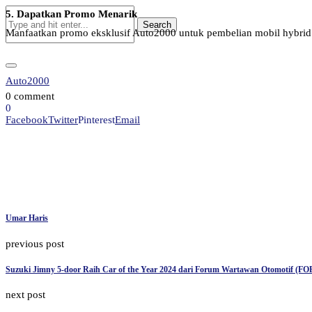
5. Dapatkan Promo Menarik
Manfaatkan promo eksklusif Auto2000 untuk pembelian mobil hybrid 
Auto2000
0 comment
0
Facebook
Twitter
Pinterest
Email
Umar Haris
previous post
Suzuki Jimny 5-door Raih Car of the Year 2024 dari Forum Wartawan Otomotif (
next post