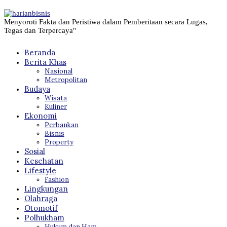
Menyoroti Fakta dan Peristiwa dalam Pemberitaan secara Lugas,
Tegas dan Terpercaya"
Beranda
Berita Khas
Nasional
Metropolitan
Budaya
Wisata
Kuliner
Ekonomi
Perbankan
Bisnis
Property
Sosial
Kesehatan
Lifestyle
Fashion
Lingkungan
Olahraga
Otomotif
Polhukham
Hukum dan Ham