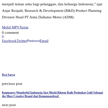
menjadi teman setia bagi pelanggan, dan keluarga Indonesia,” ujar
Anjar Rosjadi, Research & Development (R&D) Product Planning
Division Head PT Astra Daihatsu Motor (ADM).
Mobil MPV
Xenia
0 comment
0
Facebook
Twitter
Pinterest
Email
Dwi Sarya
previous post
Kampanye Wonderful Indonesia Aice Mochi Klepon Raih Peringkat Gold Sebagai
the Most Creative Brand dari Kemenparekraf
next post