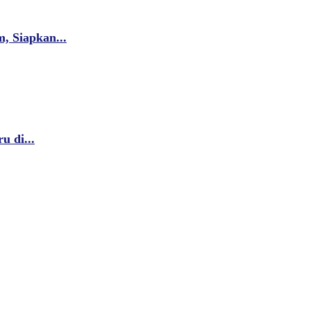
 Siapkan...
u di...