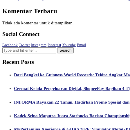
Komentar Terbaru
Tidak ada komentar untuk ditampilkan.
Social Connect
Facebook
Twitter
Instagram
Pinterest
Youtube
Email
Recent Posts
Dari Bengkel ke Guinness World Records: Tekiro Angkat M
Cermat Kelola Pengeluaran Digital, ShopeePay Bagikan 4 Ti
INFORMA Rayakan 22 Tahun, Hadirkan Promo Spesial dan 
Kadek Seina Maputra Juara Starbucks Barista Championship 
MyPertamina Xperience di GIIAS 2026: Simulator MotoGP hi