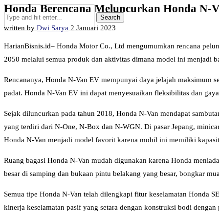
Honda Berencana Meluncurkan Honda N-Van
written by
Dwi Sarya
2 Januari 2023
HarianBisnis.id– Honda Motor Co., Ltd mengumumkan rencana peluncur
2050 melalui semua produk dan aktivitas dimana model ini menjadi b
Rencananya, Honda N-Van EV mempunyai daya jelajah maksimum sejauh
padat. Honda N-Van EV ini dapat menyesuaikan fleksibilitas dan gaya
Sejak diluncurkan pada tahun 2018, Honda N-Van mendapat sambutan 
yang terdiri dari N-One, N-Box dan N-WGN. Di pasar Jepang, minicar 
Honda N-Van menjadi model favorit karena mobil ini memiliki kapasit
Ruang bagasi Honda N-Van mudah digunakan karena Honda meniadakan
besar di samping dan bukaan pintu belakang yang besar, bongkar mu
Semua tipe Honda N-Van telah dilengkapi fitur keselamatan Honda SEN
kinerja keselamatan pasif yang setara dengan konstruksi bodi dengan