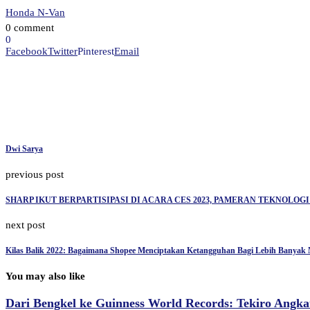
Honda N-Van
0 comment
0
Facebook
Twitter
Pinterest
Email
Dwi Sarya
previous post
SHARP IKUT BERPARTISIPASI DI ACARA CES 2023, PAMERAN TEKNOLOG
next post
Kilas Balik 2022: Bagaimana Shopee Menciptakan Ketangguhan Bagi Lebih Banyak 
You may also like
Dari Bengkel ke Guinness World Records: Tekiro Angkat