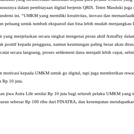
khususnya dalam pembiayaan digital berjenis QRIS. Teten Masduki ju
 pandemi ini. “UMKM yang memiliki kreativitas, inovasi dan memanfaatk
kan peluang untuk tumbuh ekspansif dan bisa lebih mudah menjangkau 
yang menjelaskan secara singkat mengenai peran aktif AstraPay dala
k positif kepada pengguna, namun keuntungan paling besar akan dirasa
catat secara langsung, proses settlement dana menjadi lebih cepat, sehi
dan motivasi kepada UMKM untuk go digital, tapi juga memberikan re
 Rp 10 juta.
gan jiwa Astra Life senilai Rp 10 juta bagi seluruh pelaku UMKM yang
gsuran sebesar Rp 100 ribu dari FINATRA, dan kesempatan mendapatkan 