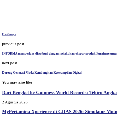
Dwi Sarya
previous post
INFORMA memperluas distribusi dengan melakukan ekspor produk Furniture untuk
next post
Dorong Generasi Muda Kembangkan Keterampilan Digital
You may also like
Dari Bengkel ke Guinness World Records: Tekiro Angkat
2 Agustus 2026
MyPertamina Xperience di GIIAS 2026: Simulator Moto