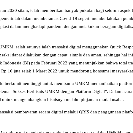
tahun 2020 silam, telah memberikan banyak pukulan bagi seluruh asp
emerintah dalam memberantas Covid-19 seperti memberlakukan pembatas
aptasi dalam menghadapi pandemi dengan melakukan beragam digitalisas
ku UMKM, salah satunya ialah transaksi digital menggunakan Quick Res
nsaksi dapat dilakukan dengan cepat, simple dan aman, sehingga hal 
ank Indonesia (BI) pada Februari 2022 yang menunjukkan bahwa total tra
adi Rp 10 juta sejak 1 Maret 2022 untuk mendorong konsumsi masyarak
lalu berkomitmen tinggi untuk membantu UMKM memanfaatkan platform d
tema “Sukses Berbisnis UMKM dengan Platform Digital”. Dalam acara 
untuk mengembangkan bisnisnya melalui pinjaman modal usaha.
transaksi pembayaran secara digital melalui QRIS dan penggunaan pla
 Masduki yang memberikan sambutan kepada para pelaku UMKM yang ha