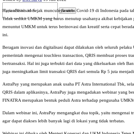
HarianBisnis.id-Sejak munculnya virus Covid-19 di Indonesia pada 
Tidak sedikit UMKM yang harus menutup usahanya akibat kebijakan p
menuntut UMKM untuk terus berinovasi dan kreatif serta cepat berad
ini.
Beragam inovasi dan digitalisasi dapat dilakukan oleh seluruh pela
pemerintah mengenai touchless transaction, QRIS membuat proses tra
bertransaksi. Hal ini juga terbukti dari data yang dikeluarkan oleh B
juga meningkatkan limit transaksi QRIS dari semula Rp 5 juta menj
AstraPay yang merupakan anak usaha PT Astra International Tbk, se
QRIS dalam aplikasinya, AstraPay juga mengadakan webinar yang ber
FINATRA merupakan bentuk peduli Astra terhadap pengusaha UMKM 
Dalam webinar ini, AstraPay mengangkat dua topik, yaitu mengenai 
agar dapat diakses lebih banyak lagi di lokasi yang tidak terbatas.
Webinar ini dibuka oleh Menteri Koperasi dan UKM Indonesia Teten