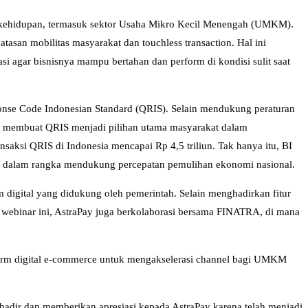
ek kehidupan, termasuk sektor Usaha Mikro Kecil Menengah (UMKM).
an mobilitas masyarakat dan touchless transaction. Hal ini
i agar bisnisnya mampu bertahan dan perform di kondisi sulit saat
ponse Code Indonesian Standard (QRIS). Selain mendukung peraturan
ini membuat QRIS menjadi pilihan utama masyarakat dalam
nsaksi QRIS di Indonesia mencapai Rp 4,5 triliun. Tak hanya itu, BI
at dalam rangka mendukung percepatan pemulihan ekonomi nasional.
igital yang didukung oleh pemerintah. Selain menghadirkan fitur
webinar ini, AstraPay juga berkolaborasi bersama FINATRA, di mana
tform digital e-commerce untuk mengakselerasi channel bagi UMKM
dir dan memberikan apresiasi kepada AstraPay karena telah menjadi