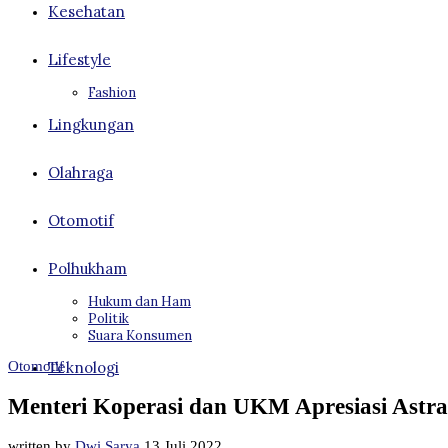
Kesehatan
Lifestyle
Fashion
Lingkungan
Olahraga
Otomotif
Polhukham
Hukum dan Ham
Politik
Suara Konsumen
Otomotif
Teknologi
Menteri Koperasi dan UKM Apresiasi Ast
written by
Dwi Sarya
13 Juli 2022