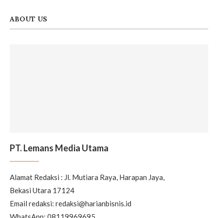
ABOUT US
PT. Lemans Media Utama
Alamat Redaksi : Jl. Mutiara Raya, Harapan Jaya,
Bekasi Utara 17124
Email redaksi: redaksi@harianbisnis.id
WhatsApp: 08119969695
EDITORS’ PICK
MASTEL Gelar Seminar Nasional,
Dorong Alokasi Spektrum Upper
6 GHz untuk Masa Depan 5G-