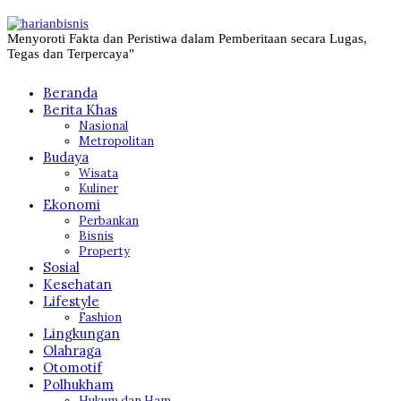
Menyoroti Fakta dan Peristiwa dalam Pemberitaan secara Lugas,
Tegas dan Terpercaya"
Beranda
Berita Khas
Nasional
Metropolitan
Budaya
Wisata
Kuliner
Ekonomi
Perbankan
Bisnis
Property
Sosial
Kesehatan
Lifestyle
Fashion
Lingkungan
Olahraga
Otomotif
Polhukham
Hukum dan Ham