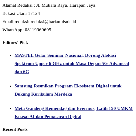
MASTEL Gelar Seminar Nasional, Dorong Alokasi
Spektrum Upper 6 GHz untuk Masa Depan 5G-Advanced
dan 6G
Samsung Resmikan Program Ekosistem Digital untuk
Dukung Kurikulum Merdeka
Meta Gandeng Kemendag dan Evermos, Latih 150 UMKM
Kuasai AI dan Pemasaran Digital
Recent Posts
Dari Bengkel ke Guinness World Records: Tekiro Angkat
Martabat Mekanik Muda Indonesia
Cermat Kelola Pengeluaran Digital, ShopeePay Bagikan 4
Tips Hemat Token Listrik dan Pulsa