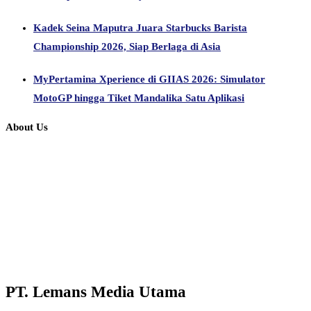
Kadek Seina Maputra Juara Starbucks Barista
Championship 2026, Siap Berlaga di Asia
MyPertamina Xperience di GIIAS 2026: Simulator
MotoGP hingga Tiket Mandalika Satu Aplikasi
About Us
PT. Lemans Media Utama
Alamat Redaksi : Jl. Mutiara Raya, Harapan Jaya,
Bekasi Utara 17124
Email redaksi: redaksi@harianbisnis.id
WhatsApp: 08119969695
Editors’ Pick