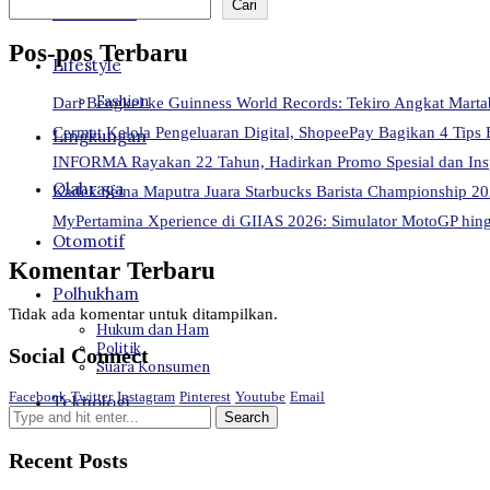
Cari
Kesehatan
Pos-pos Terbaru
Lifestyle
Fashion
Dari Bengkel ke Guinness World Records: Tekiro Angkat Mart
Cermat Kelola Pengeluaran Digital, ShopeePay Bagikan 4 Tips 
Lingkungan
INFORMA Rayakan 22 Tahun, Hadirkan Promo Spesial dan Ins
Olahraga
Kadek Seina Maputra Juara Starbucks Barista Championship 202
MyPertamina Xperience di GIIAS 2026: Simulator MotoGP hingg
Otomotif
Komentar Terbaru
Polhukham
Tidak ada komentar untuk ditampilkan.
Hukum dan Ham
Politik
Social Connect
Suara Konsumen
Facebook
Twitter
Instagram
Pinterest
Youtube
Email
Teknologi
Recent Posts