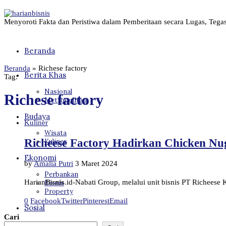
Menyoroti Fakta dan Peristiwa dalam Pemberitaan secara Lugas, Tega
Beranda
Beranda
»
Richese factory
Berita Khas
Tag:
Nasional
Richese factory
Metropolitan
Budaya
Kuliner
Wisata
Richeese Factory Hadirkan Chicken Nu
Kuliner
Ekonomi
by
Amalia Putri
3 Maret 2024
Perbankan
HarianBisnis.id-Nabati Group, melalui unit bisnis PT Richees
Bisnis
Property
0
Facebook
Twitter
Pinterest
Email
Sosial
Cari