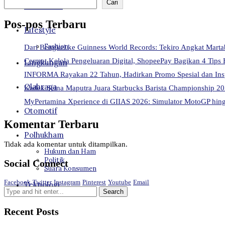
Cari
Kesehatan
Pos-pos Terbaru
Lifestyle
Fashion
Dari Bengkel ke Guinness World Records: Tekiro Angkat Mart
Cermat Kelola Pengeluaran Digital, ShopeePay Bagikan 4 Tips 
Lingkungan
INFORMA Rayakan 22 Tahun, Hadirkan Promo Spesial dan Ins
Olahraga
Kadek Seina Maputra Juara Starbucks Barista Championship 202
MyPertamina Xperience di GIIAS 2026: Simulator MotoGP hingg
Otomotif
Komentar Terbaru
Polhukham
Tidak ada komentar untuk ditampilkan.
Hukum dan Ham
Politik
Social Connect
Suara Konsumen
Facebook
Twitter
Instagram
Pinterest
Youtube
Email
Teknologi
Recent Posts