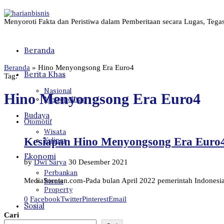
Menyoroti Fakta dan Peristiwa dalam Pemberitaan secara Lugas, Tega
Beranda
Beranda
»
Hino Menyongsong Era Euro4
Berita Khas
Tag:
Nasional
Hino Menyongsong Era Euro4
Metropolitan
Budaya
Otomotif
Wisata
Kesiapan Hino Menyongsong Era Euro
Kuliner
Ekonomi
by
Dwi Sarya
30 Desember 2021
Perbankan
MediaSorotan.com-Pada bulan April 2022 pemerintah Indonesia
Bisnis
Property
0
Facebook
Twitter
Pinterest
Email
Sosial
Cari