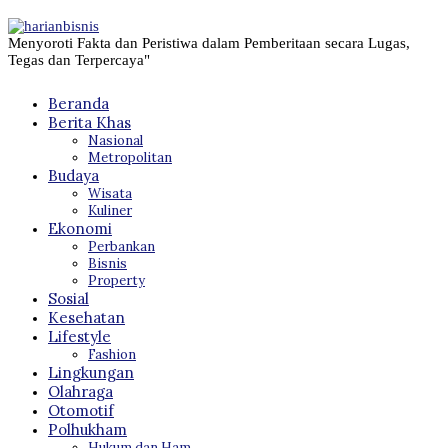
Menyoroti Fakta dan Peristiwa dalam Pemberitaan secara Lugas,
Tegas dan Terpercaya"
Beranda
Berita Khas
Nasional
Metropolitan
Budaya
Wisata
Kuliner
Ekonomi
Perbankan
Bisnis
Property
Sosial
Kesehatan
Lifestyle
Fashion
Lingkungan
Olahraga
Otomotif
Polhukham
Hukum dan Ham