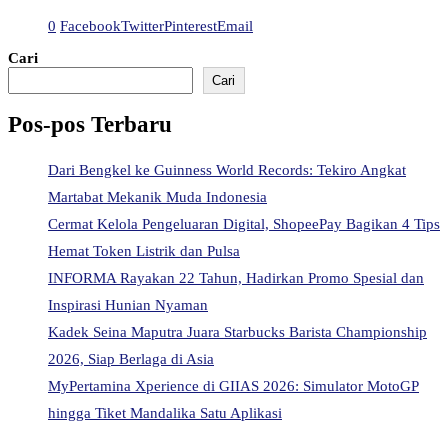
0
Facebook
Twitter
Pinterest
Email
Cari
Cari
Pos-pos Terbaru
Dari Bengkel ke Guinness World Records: Tekiro Angkat
Martabat Mekanik Muda Indonesia
Cermat Kelola Pengeluaran Digital, ShopeePay Bagikan 4 Tips
Hemat Token Listrik dan Pulsa
INFORMA Rayakan 22 Tahun, Hadirkan Promo Spesial dan
Inspirasi Hunian Nyaman
Kadek Seina Maputra Juara Starbucks Barista Championship
2026, Siap Berlaga di Asia
MyPertamina Xperience di GIIAS 2026: Simulator MotoGP
hingga Tiket Mandalika Satu Aplikasi