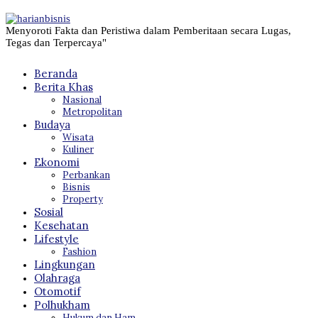
Menyoroti Fakta dan Peristiwa dalam Pemberitaan secara Lugas,
Tegas dan Terpercaya"
Beranda
Berita Khas
Nasional
Metropolitan
Budaya
Wisata
Kuliner
Ekonomi
Perbankan
Bisnis
Property
Sosial
Kesehatan
Lifestyle
Fashion
Lingkungan
Olahraga
Otomotif
Polhukham
Hukum dan Ham